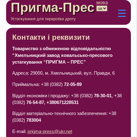
Пригма-Прес
мова
Устаткування для переробки дроту
Контакти і реквизити
Товариство з обмеженою відповідальністю
“Хмельницкий завод ковальсько-пресового
устаткування “ПРИГМА – ПРЕС”
Адреса: 29000, м. Хмельницький, вул. Правди, 6
Приймальна: +38 (0382)
72-05-89
Відділ економіки і продажу: +38 (0382)
78-30-01
, +38
(0382)
76-54-87, +380671228531
Відділ матеріально-технічного забезпечення: +38
(0382)
783004
E-mail:
prigma-press@ukr.net