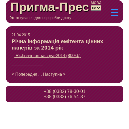
Пригма-Прес
мова
Устаткування для переробки дроту
21.04.2015
Річна інформація емітента цінних
паперів за 2014 рік
Richna-informacziya-2014 (800kb)
< Попередня
...
Наступна >
+38 (0382) 78-30-01
+38 (0382) 76-54-87