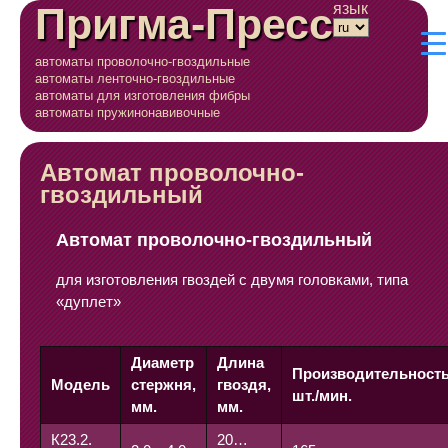
Пригма-Пресс
язык
автоматы проволочно-гвоздильные
автоматы ленточно-гвоздильные
автоматы для изготовления фибры
автоматы пружинонавивочные
Автомат проволочно-
гвоздильный
Автомат проволочно-гвоздильный
для изготовления гвоздей с двумя головками, типа
«дуплет»
Диаметр
Длина
Производительность
Модель
стержня,
гвоздя,
шт./мин.
мм.
мм.
К23.2.
20…